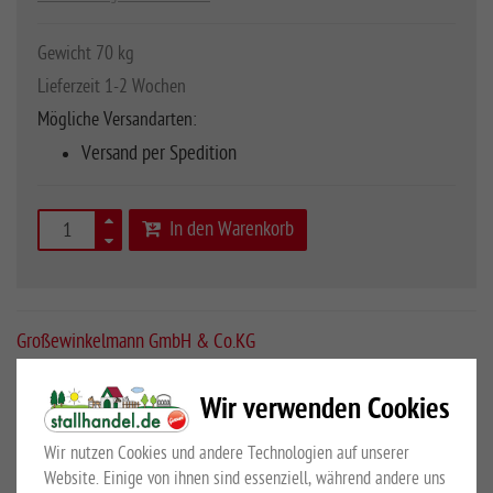
Gewicht 70 kg
Lieferzeit 1-2 Wochen
Mögliche Versandarten:
Versand per Spedition
In den Warenkorb
Großewinkelmann GmbH & Co.KG
Art.Nr.
10049820
Wir verwenden Cookies
Wir nutzen Cookies und andere Technologien auf unserer
mit Sattelhalter Profi und Profischloss
Website. Einige von ihnen sind essenziell, während andere uns