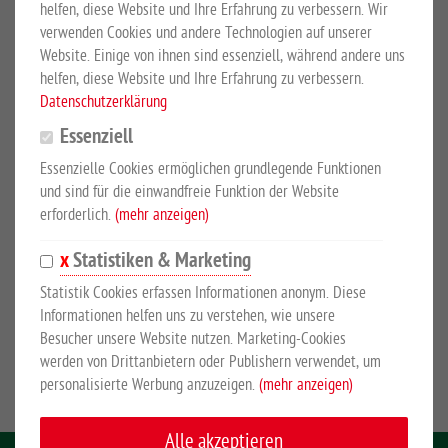
helfen, diese Website und Ihre Erfahrung zu verbessern. Wir
Mehr Details
Großewinkelmann GmbH & Co.KG
verwenden Cookies und andere Technologien auf unserer
Website. Einige von ihnen sind essenziell, während andere uns
helfen, diese Website und Ihre Erfahrung zu verbessern.
PRODUKTBESCHREIBUNG
Datenschutzerklärung
Essenziell
mit Sattelhalter Profi und Profischloss
Essenzielle Cookies ermöglichen grundlegende Funktionen
Original Growi® Sattelschrank mit zwei verstellbaren
und sind für die einwandfreie Funktion der Website
Einlegeböden, zwei Sattelhaltern, zwei Trensenhaltern und
erforderlich.
(mehr anzeigen)
Profischloss inkl. 3-fach-Verriegelung.
Statistiken & Marketing
Mit doppelt umgelegten Kanten und Lochleiste zum
Statistik Cookies erfassen Informationen anonym. Diese
Informationen helfen uns zu verstehen, wie unsere
individuellen Einschrauben der Sattelhalter. Lieferung mit
Besucher unsere Website nutzen. Marketing-Cookies
stabilem Kunststoff-Handgriff.
werden von Drittanbietern oder Publishern verwendet, um
personalisierte Werbung anzuzeigen.
(mehr anzeigen)
Alle akzeptieren