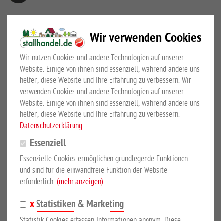
180 Watt mit Messersatz für Pferde
Wir verwenden Cookies
Mehr Details
Großewinkelmann GmbH & Co.KG
Wir nutzen Cookies und andere Technologien auf unserer
Website. Einige von ihnen sind essenziell, während andere uns
PRODUKTBESCHREIBUNG
helfen, diese Website und Ihre Erfahrung zu verbessern. Wir
verwenden Cookies und andere Technologien auf unserer
Website. Einige von ihnen sind essenziell, während andere uns
180 Watt mit Messersatz für Pferde
helfen, diese Website und Ihre Erfahrung zu verbessern.
Datenschutzerklärung
Die Schermaschine Heiniger Delta3 ist die erste Vieh- und
Essenziell
Pferdeschermaschine mit drei Schergeschwindigkeiten. Dies
erlaubt eine angenehme Schur auch unter schwierigen und
Essenzielle Cookies ermöglichen grundlegende Funktionen
harten Bedingungen. Die Delta3 ist pflegeleicht und sehr solide.
und sind für die einwandfreie Funktion der Website
erforderlich.
(mehr anzeigen)
Motorleistung: 180 Watt
Geschwindigkeit: 2100 Doppelhübe/min
Statistiken & Marketing
Länge: 310 mm
Statistik Cookies erfassen Informationen anonym. Diese