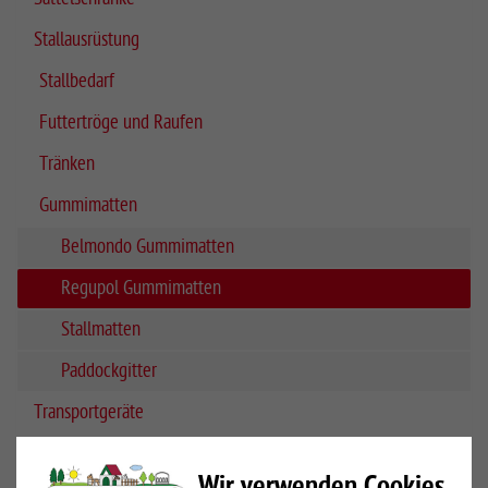
Stallausrüstung
Stallbedarf
Futtertröge und Raufen
Tränken
Gummimatten
Belmondo Gummimatten
Regupol Gummimatten
Stallmatten
Paddockgitter
Transportgeräte
Hindernisse