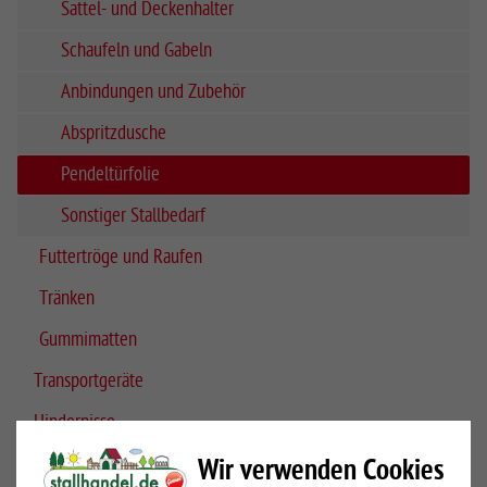
Sattel- und Deckenhalter
Schaufeln und Gabeln
Anbindungen und Zubehör
Abspritzdusche
Pendeltürfolie
Sonstiger Stallbedarf
Futtertröge und Raufen
Tränken
Gummimatten
Transportgeräte
Hindernisse
Schermaschinen
Wir verwenden Cookies