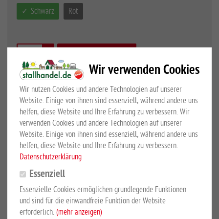
Schwarz
Rot
In den Warenkorb
Wir verwenden Cookies
Wir nutzen Cookies und andere Technologien auf unserer
Website. Einige von ihnen sind essenziell, während andere uns
Großewinkelmann GmbH & Co.KG
helfen, diese Website und Ihre Erfahrung zu verbessern. Wir
Art.Nr.
10050785-1
verwenden Cookies und andere Technologien auf unserer
Website. Einige von ihnen sind essenziell, während andere uns
helfen, diese Website und Ihre Erfahrung zu verbessern.
Großewinkelmann GmbH & Co.KG
Datenschutzerklärung
Essenziell
KUNDEN KAUFTEN AUCH
Essenzielle Cookies ermöglichen grundlegende Funktionen
und sind für die einwandfreie Funktion der Website
erforderlich.
(mehr anzeigen)