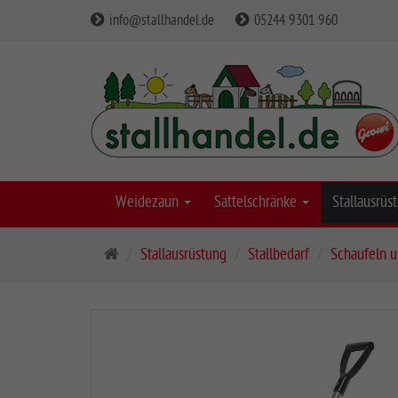
info@stallhandel.de
05244 9301 960
Weidezaun
Sattelschränke
Stallausrü
S
Stallausrüstung
Stallbedarf
Schaufeln 
t
a
r
t
s
e