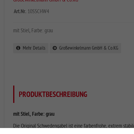
Art.Nr.
10SSCHW4
mit Stiel, Farbe: grau
Mehr Details
Großewinkelmann GmbH & Co.KG
PRODUKTBESCHREIBUNG
mit Stiel, Farbe: grau
Die Original Schwedengabel ist eine farbenfrohe, extrem stabi
fast unzerbrechlichen Kunststoff mit hohem Anteil an Polycarbo