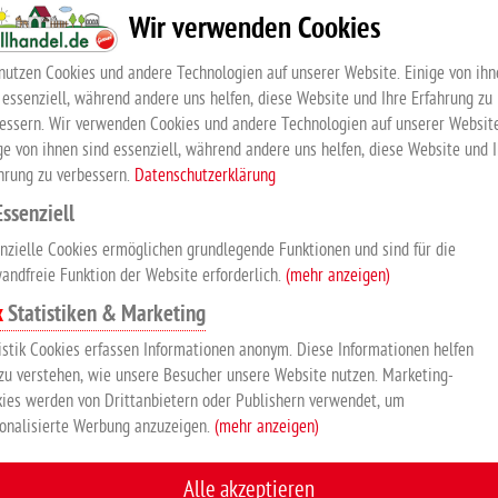
Wir verwenden Cookies
die leichte Aufnahme von Spänen und Dung. Die Gabelbreite be
Einsätze konzipiert, sie ist witterungsbeständig, auch bei Frost
nutzen Cookies und andere Technologien auf unserer Website. Einige von ihn
farbigem Kunststoffgriff, ca. 115 cm lang, Durchmesser ca. 26 m
 essenziell, während andere uns helfen, diese Website und Ihre Erfahrung zu
essern. Wir verwenden Cookies und andere Technologien auf unserer Website
ge von ihnen sind essenziell, während andere uns helfen, diese Website und 
hrung zu verbessern.
Datenschutzerklärung
KUNDEN KAUFTEN AUCH
Essenziell
nzielle Cookies ermöglichen grundlegende Funktionen und sind für die
andfreie Funktion der Website erforderlich.
(mehr anzeigen)
Statistiken & Marketing
istik Cookies erfassen Informationen anonym. Diese Informationen helfen
zu verstehen, wie unsere Besucher unsere Website nutzen. Marketing-
ies werden von Drittanbietern oder Publishern verwendet, um
onalisierte Werbung anzuzeigen.
(mehr anzeigen)
Rubber-Rope 53 cm
Futtertonne mit
Alle akzeptieren
Deckel, 120 Liter