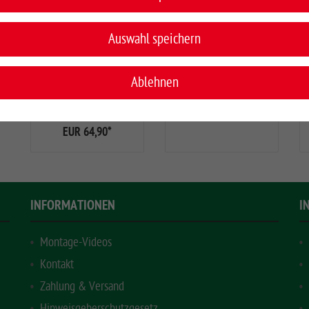
Auswahl speichern
die tierfreundliche
Höhe ca. 80 cm x 80
Gummianbindung,
cm
EUR 49,90
*
besonders
Ablehnen
gelenkschonend, mit
2 Metallringen zur...
EUR 64,90
*
INFORMATIONEN
I
Montage-Videos
Kontakt
Zahlung & Versand
Hinweisgeberschutzgesetz