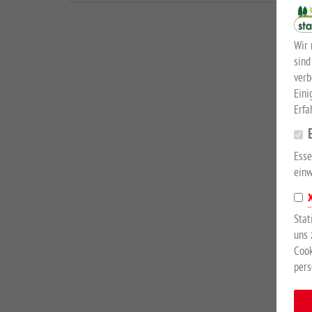
Wir 
sind
verb
Eini
Erfa
Esse
einw
Stat
uns 
Cook
pers