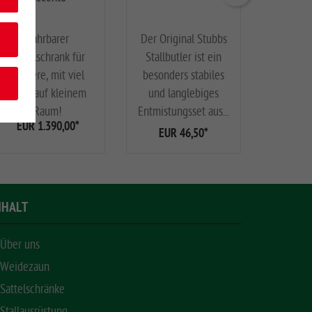
Fahrbarer
Der Original Stubbs
mit Roh
Sattelschrank für
Stallbutler ist ein
A
EUR
Tuniere, mit viel
besonders stabiles
Platz auf kleinem
und langlebiges
Raum!
Entmistungsset aus...
EUR 1.390,00
*
EUR 46,50
*
NHALT
Über uns
Weidezaun
Sattelschränke
Stallausrüstung