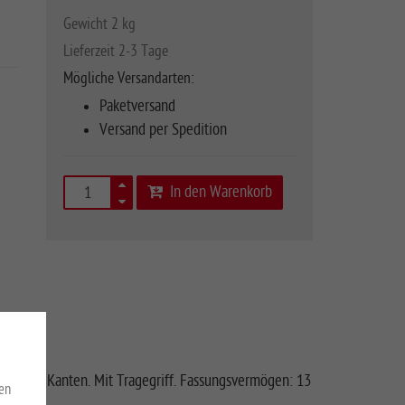
Gewicht 2 kg
Lieferzeit 2-3 Tage
Mögliche Versandarten:
Paketversand
Versand per Spedition
In den Warenkorb
undeten Kanten. Mit Tragegriff. Fassungsvermögen: 13
en