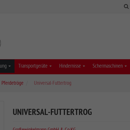
stung
Transportgeräte
Hindernisse
Schermaschinen
Pferdetröge
Universal-Futtertrog
UNIVERSAL-FUTTERTROG
Großewinkelmann GmbH & Co.KG