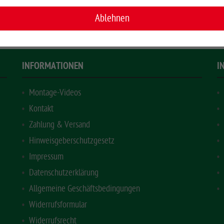
H mm
EUR 44,40
*
Ablehnen
INFORMATIONEN
I
Montage-Videos
Kontakt
Zahlung & Versand
Hinweisgeberschutzgesetz
Impressum
Datenschutzerklärung
Allgemeine Geschäftsbedingungen
Widerrufsformular
Widerrufsrecht