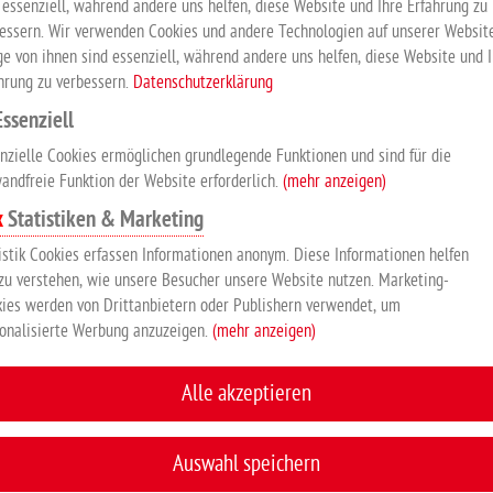
 essenziell, während andere uns helfen, diese Website und Ihre Erfahrung zu
essern. Wir verwenden Cookies und andere Technologien auf unserer Website
ge von ihnen sind essenziell, während andere uns helfen, diese Website und 
hrung zu verbessern.
Datenschutzerklärung
KUNDEN KAUFTEN AUCH
Essenziell
nzielle Cookies ermöglichen grundlegende Funktionen und sind für die
andfreie Funktion der Website erforderlich.
(mehr anzeigen)
Statistiken & Marketing
istik Cookies erfassen Informationen anonym. Diese Informationen helfen
zu verstehen, wie unsere Besucher unsere Website nutzen. Marketing-
ies werden von Drittanbietern oder Publishern verwendet, um
onalisierte Werbung anzuzeigen.
(mehr anzeigen)
Suevia
Alle akzeptieren
Tränkebecken Mod.
10P
Auswahl speichern
240 L x 230 B x 250