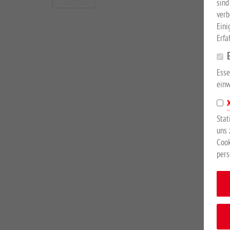
sind
verb
Eini
Erfa
Esse
einw
Stat
uns 
Cook
pers