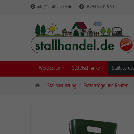
info@stallhandel.de
05244 9301 960
Weidezaun
Sattelschränke
Stallausrü
S
Stallausrüstung
Futtertröge und Raufen
t
a
r
t
s
e