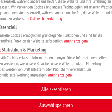
 essenziell, während andere uns helfen, diese Website und Ihre Erfahrung zu
essern. Wir verwenden Cookies und andere Technologien auf unserer Website
ge von ihnen sind essenziell, während andere uns helfen, diese Website und 
hrung zu verbessern.
Datenschutzerklärung
KUNDEN KAUFTEN AUCH
Essenziell
nzielle Cookies ermöglichen grundlegende Funktionen und sind für die
andfreie Funktion der Website erforderlich.
(mehr anzeigen)
Statistiken & Marketing
istik Cookies erfassen Informationen anonym. Diese Informationen helfen
zu verstehen, wie unsere Besucher unsere Website nutzen. Marketing-
ies werden von Drittanbietern oder Publishern verwendet, um
onalisierte Werbung anzuzeigen.
(mehr anzeigen)
Pferdeabspritzdusch
Torgriff mit Haken
Alle akzeptieren
e Variabel
Auswahl speichern
schwenkbar, 1200 -
pro Stück, Farbe: