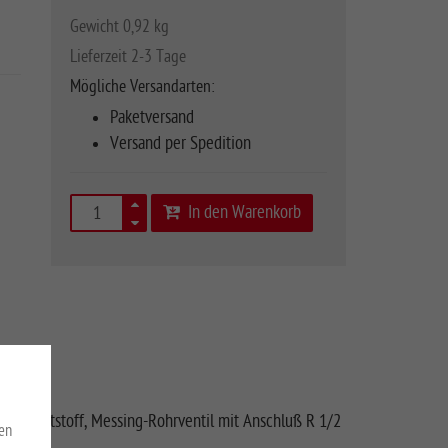
Gewicht 0,92 kg
Lieferzeit 2-3 Tage
Mögliche Versandarten:
Paketversand
Versand per Spedition
In den Warenkorb
em Kunststoff, Messing-Rohrventil mit Anschluß R 1/2
en