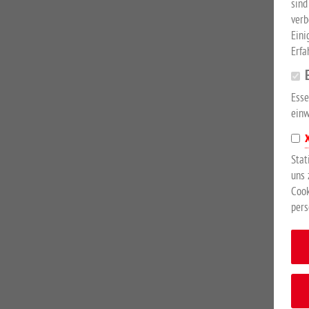
sind
verb
Eini
Erfa
Esse
einw
Stat
uns 
Cook
pers