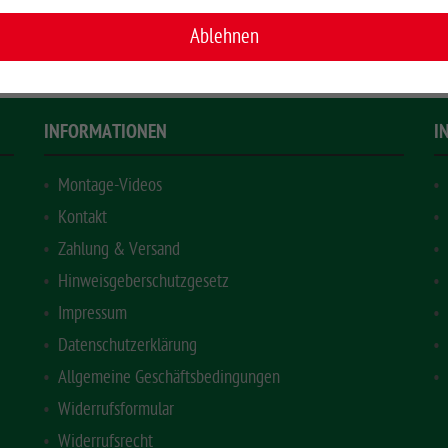
2300 mm
schwarz
EUR 129,00
*
EUR 1,60
*
Ablehnen
INFORMATIONEN
I
Montage-Videos
Kontakt
Zahlung & Versand
Hinweisgeberschutzgesetz
Impressum
Datenschutzerklärung
Allgemeine Geschäftsbedingungen
Widerrufsformular
Widerrufsrecht