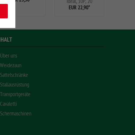
EUR 23,30
*
Ideal, 10P, 20
EUR 22,90
*
EUR
NHALT
Über uns
Weidezaun
Sattelschränke
Stallausrüstung
Transportgeräte
Cavaletti
Schermaschinen