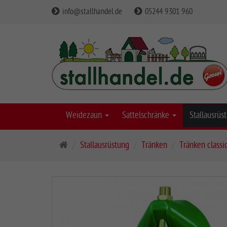
info@stallhandel.de
05244 9301 960
Weidezaun
Sattelschränke
Stallausrü
S
Stallausrüstung
Tränken
Tränken classi
t
a
r
t
s
e