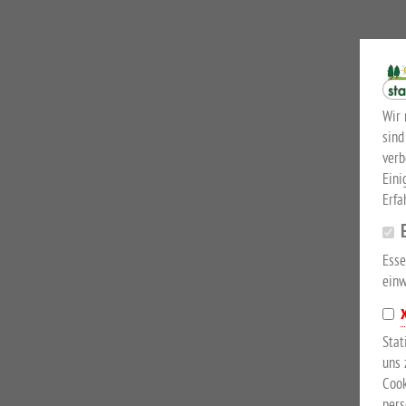
Wir 
sind
verb
Eini
Erfa
Esse
einw
Stat
uns 
Cook
pers