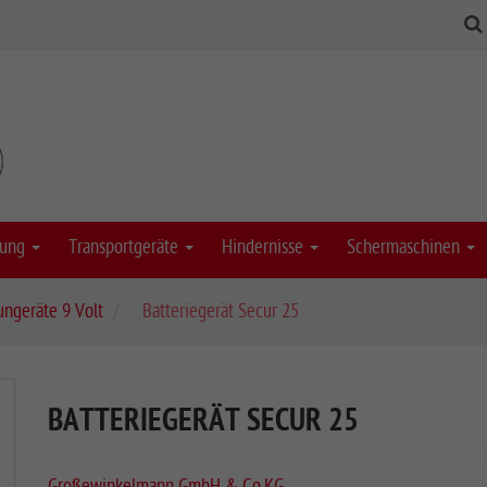
stung
Transportgeräte
Hindernisse
Schermaschinen
ngeräte 9 Volt
Batteriegerät Secur 25
BATTERIEGERÄT SECUR 25
Großewinkelmann GmbH & Co.KG