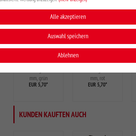
Alle akzeptieren
Auswahl speichern
Growi
Growi
Erdanschlusskabel
Zaunanschlusskabel
Ablehnen
Kabellänge 1000
Kabellänge 1000
mm, grün
mm, rot
EUR 5,70
*
EUR 5,70
*
KUNDEN KAUFTEN AUCH