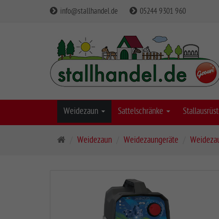
info@stallhandel.de
05244 9301 960
Weidezaun
Sattelschränke
Stallausrü
S
Weidezaun
Weidezaungeräte
Weidezau
t
a
r
t
s
e