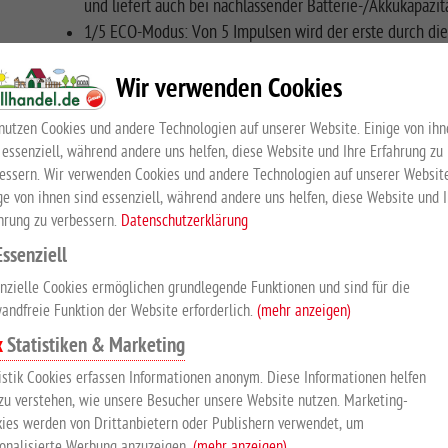
und liefert auch bei nachlassender Batterie-/Akkukapazit
1/5 ECO-Modus: Von 5 Impulsen wird der erste durch die
Minimalimpulse. Dadurch wird der Stromverbrauch bei un
Wir verwenden Cookies
gesenkt.
nutzen Cookies und andere Technologien auf unserer Website. Einige von ihn
Aktuelle Technologie mit perfektem Preis-Leistungsverhältnis
 essenziell, während andere uns helfen, diese Website und Ihre Erfahrung zu
Design eignen sich für die Elektrifizierung von kleineren Weid
essern. Wir verwenden Cookies und andere Technologien auf unserer Website
ge von ihnen sind essenziell, während andere uns helfen, diese Website und 
Standortwechsel. Die Geräte werden mit 9-Volt Batterien betr
hrung zu verbessern.
Datenschutzerklärung
als 12-Volt oder Netzgerät verwendet werden. Dank ihrer integr
bieten unsere Akku- und Batteriegeräte eine Vielzahl von Funk
Essenziell
nzielle Cookies ermöglichen grundlegende Funktionen und sind für die
andfreie Funktion der Website erforderlich.
(mehr anzeigen)
EMPFOHLENES ZUBEHÖR
Statistiken & Marketing
istik Cookies erfassen Informationen anonym. Diese Informationen helfen
zu verstehen, wie unsere Besucher unsere Website nutzen. Marketing-
ies werden von Drittanbietern oder Publishern verwendet, um
onalisierte Werbung anzuzeigen.
(mehr anzeigen)